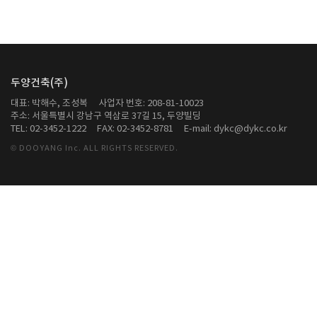
두양건축(주)
대표: 박해수, 조성복
사업자 번호: 208-81-10023
주소: 서울특별시 강남구 역삼로 37길 15, 두양빌딩
TEL: 02-3452-1222
FAX: 02-3452-8781
E-mail: dykc@dykc.co.kr
© DOOYANG Inc. ALL RIGHTS RESERVED.