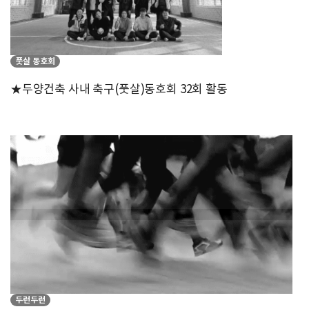
풋살 동호회
★두양건축 사내 축구(풋살)동호회 32회 활동
두런두런