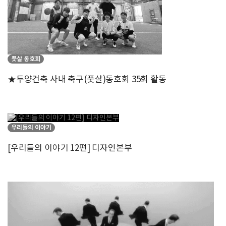
풋살 동호회
★두양건축 사내 축구(풋살)동호회 35회 활동
우리들의 이야기
[우리들의 이야기 12편] 디자인본부