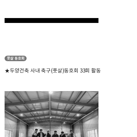
풋살 동호회
★두양건축 사내 축구(풋살)동호회 33회 활동