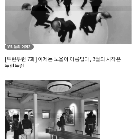
우리들의 이야기
[두런두런 7화] 이제는 노을이 아름답다, 3월의 시작은
두런두런