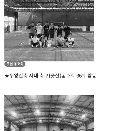
풋살 동호회
★두양건축 사내 축구(풋살)동호회 36회 활동