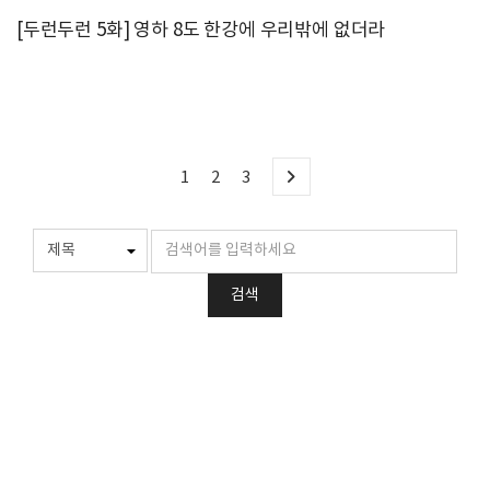
[두런두런 5화] 영하 8도 한강에 우리밖에 없더라
1
2
3
검색