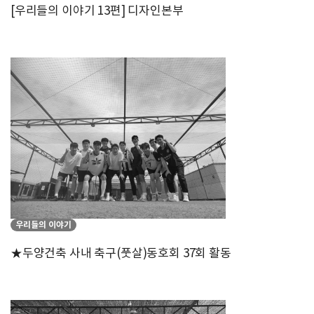
[우리들의 이야기 13편] 디자인본부
우리들의 이야기
★두양건축 사내 축구(풋살)동호회 37회 활동