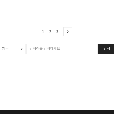
1
2
3
검색